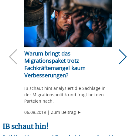
Warum bringt das
Das Bu
Migrationspaket trotz
dem Pr
Neuere Beiträ
Ä
Fachkräftemangel kaum
Auf Nach
Verbesserungen?
sich die
IB schaut hin! analysiert die Sachlage in
der Migrationspolitik und fragt bei den
Parteien nach.
"Warum bringt das Migratio
06.08.2019
Zum Beitrag
12.04.2
IB schaut hin!