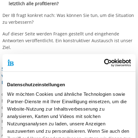
letztlich alle profitieren?
Der IB fragt konkret nach: Was können Sie tun, um die Situation
zu verbessern?
Auf dieser Seite werden Fragen gestellt und eingehende
Antworten veröffentlicht. Ein konstruktiver Austausch ist unser
Ziel.
Sehr geehrte Damen und Herren, liebe Interessierte,
verehrte Unterstützerinnen und Unterstützer des
Internationalen Bunds,
Datenschutzeinstellungen
der Leitsatz „MenschSein stärken“ ist für die fast 14.000
Wir möchten Cookies und ähnliche Technologien sowie
Mitarbeiterinnen und Mitarbeiter des IB Motivation und
Partner-Dienste mit Ihrer Einwilligung einsetzen, um die
Orientierung. Der Internationale Bund unterstützt Kinder,
Website-Nutzung zur Inhaltsverbesserung zu
Jugendliche, Erwachsene und Senioren unabhängig von ihrer
analysieren, Karten und Videos mit solchen
Herkunft, Religion oder Weltanschauung dabei, ein
Nutzungsanalysen zu laden, unsere Anzeigen
selbstverantwortetes Leben zu führen. Das Spektrum unserer
auszuwerten und zu personalisieren. Wenn Sie auch den
Angebote ist groß und reicht von Kindertagesstätten über