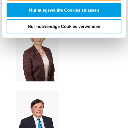
nachfolgender Buttons über Ihre Einwilligung für diese
Thiemo Fojkar & Karola Becker
Zwecke entscheiden und Ihre erteilte Einwilligung stets
Nur ausgewählte Cookies zulassen
für die Zukunft widerrufen. Bitte beachten Sie: Ihre
etwaige Einwilligung erstreckt sich nicht auf notwendige
Nur notwendige Cookies verwenden
Cookies, die erforderlich zur Bereitstellung der von Ihnen
aufgerufenen und somit gewünschten Website-
Funktionen sind. Diese Cookies setzen wir aufgrund
berechtigter Interessen und daher unabhängig von einer
Einwilligung.