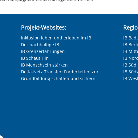
Projekt-Websites:
Regio
Inklusion leben und erleben im IB
IB Bad
Der nachhaltige IB
IB Ber
IB Grenzerfahrungen
IB Mitt
IB Schaut Hin
IB Nor
IB Menschsein stärken
IB Süd
Delta-Netz Transfer: Förderketten zur
IB Süd
Grundbildung schaffen und sichern
IB Wes