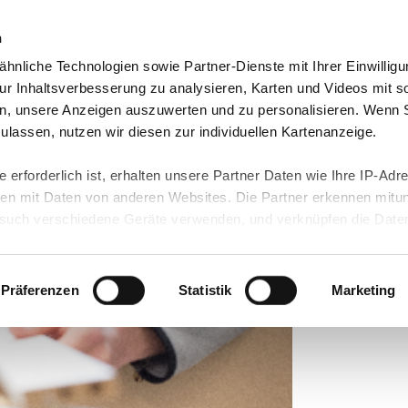
n
hnliche Technologien sowie Partner-Dienste mit Ihrer Einwilligu
Informationen
r Inhaltsverbesserung zu analysieren, Karten und Videos mit s
n, unsere Anzeigen auszuwerten und zu personalisieren. Wenn 
 zulassen, nutzen wir diesen zur individuellen Kartenanzeige.
 erforderlich ist, erhalten unsere Partner Daten wie Ihre IP-Adr
 richtet sich neu aus
n mit Daten von anderen Websites. Die Partner erkennen mitun
uch verschiedene Geräte verwenden, und verknüpfen die Date
kann die Datenübertragung in Drittländer (insb. die USA) nicht
rt ist kein der EU gleichwertiges Datenschutzniveau gewährlei
hre Daten führen kann.
Präferenzen
Statistik
Marketing
 in unseren
Datenschutzhinweisen
und in unserer
Cookie-Über
site-Funktionen für diese Zwecke aktiviert sind, müssen Sie al
können mittels nachfolgender Buttons über Ihre Einwilligung für
 erteilte Einwilligung stets für die Zukunft widerrufen. Bitte be