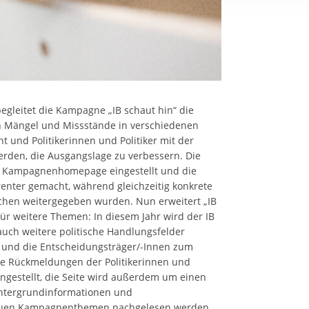
rstreckt sich nicht auf notwendige Cookies, die erforderlich zur B
n und somit gewünschten Website-Funktionen sind. Diese Cooki
ressen und daher unabhängig von einer Einwilligung.
gleitet die Kampagne „IB schaut hin“ die
en Mängel und Missstände in verschiedenen
t und Politikerinnen und Politiker mit der
werden, die Ausgangslage zu verbessern. Die
r Kampagnenhomepage eingestellt und die
arenter gemacht, während gleichzeitig konkrete
chen weitergegeben wurden. Nun erweitert „IB
für weitere Themen: In diesem Jahr wird der IB
 auch weitere politische Handlungsfelder
n und die Entscheidungsträger/-Innen zum
e Rückmeldungen der Politikerinnen und
ngestellt, die Seite wird außerdem um einen
Hintergrundinformationen und
neuen Kampagnenthemen nachgelesen werden.