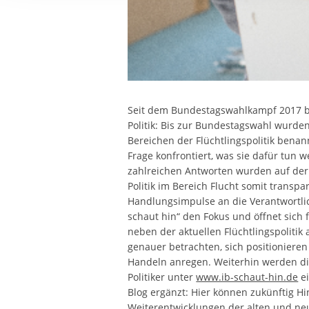
Ihre etwaige Einwilligung e
der von Ihnen aufgerufene
aufgrund berechtigter Inte
Seit dem Bundestagswahlkampf 2017 be
Politik: Bis zur Bundestagswahl wurd
Bereichen der Flüchtlingspolitik benann
Frage konfrontiert, was sie dafür tun 
zahlreichen Antworten wurden auf de
Politik im Bereich Flucht somit transp
Handlungsimpulse an die Verantwortli
schaut hin“ den Fokus und öffnet sich 
neben der aktuellen Flüchtlingspolitik
genauer betrachten, sich positioniere
Handeln anregen. Weiterhin werden di
Politiker unter
www.ib-schaut-hin.de
ei
Blog ergänzt: Hier können zukünftig 
Weiterentwicklungen der alten und 