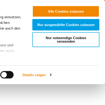
Kontakt
+
Support
Suchen
Alle Cookies zulassen
ng einsetzen,
olchen
Nur ausgewählte Cookies zulassen
Sie auch den
Nur notwendige Cookies
verwenden
esse und
ter auch,
n
stet, was zu
Details zeigen
sicht
. Wenn
le Cookie-
 diese
achten Sie: