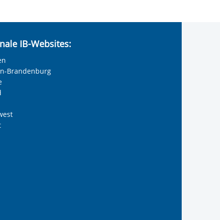
nale IB-Websites:
en
lin-Brandenburg
e
d
west
t